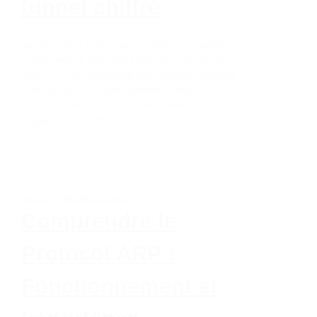
tunnel chiffré
Qu’est-ce qu’un VPN IPsec ? Un VPN IPsec (Virtual
Private Network utilisant le protocole IPsec) est un
système qui permet d’établir une connexion sécurisée
entre deux points distants à travers un réseau non
sécurisé comme Internet. Il repose sur la…
mathis
17 janvier 2025
Switch
,
Protocoles réseaux
Comprendre le
Protocol ARP :
Fonctionnement et