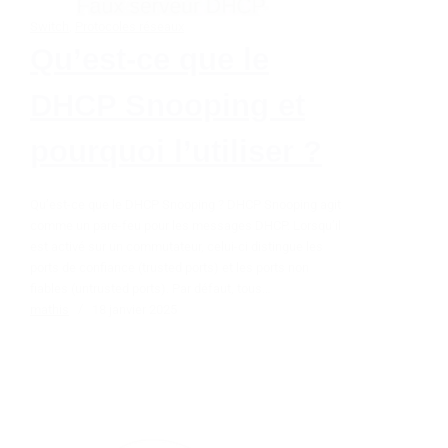
Switch
,
Protocoles réseaux
Qu’est-ce que le
DHCP Snooping et
pourquoi l’utiliser ?
Qu’est-ce que le DHCP Snooping ? DHCP Snooping agit
comme un pare-feu pour les messages DHCP. Lorsqu’il
est activé sur un commutateur, celui-ci distingue les
ports de confiance (trusted ports) et les ports non
fiables (untrusted ports). Par défaut, tous…
mathis
18 janvier 2025