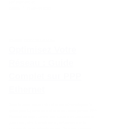
parfaitement, et…
mathis
29 janvier 2025
Routage
,
Protocoles réseaux
Optimisez Votre
Réseau : Guide
Complet sur PPP
Ethernet
Dans le vaste univers des réseaux informatiques, la
quête pour l’optimisation réseau ne cesse jamais. PPP
Ethernet émerge comme une solution incontournable
pour ceux prêts à améliorer la performance et la
sécurité de leurs infrastructures. Ce guide complet