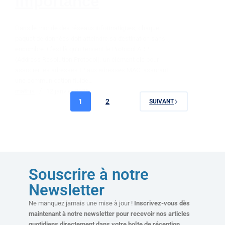
Importance
Dans le monde des réseaux informatiques, chaque
paquet de données doit atteindre sa destination sans
encombre. C’est là qu’intervient le Protocol ARP
(Address Resolution Protocol), un élément clé pour
associer les adresses IP aux adresses MAC, assurant
une communication fluide…
mathis
12 janvier 2025
1
2
SUIVANT
Souscrire à notre
Newsletter
Ne manquez jamais une mise à jour !
Inscrivez-vous dès
maintenant à notre newsletter pour recevoir nos articles
quotidiens directement dans votre boîte de réception.